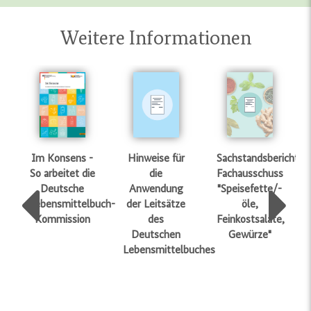
Weitere Informationen
Hinweise für
Sachstandsbericht:
Im Konsens -
die
Fachausschuss
So arbeitet die
Anwendung
"Speisefette/-
Deutsche
der Leitsätze
öle,
Lebensmittelbuch-
Previous
Nex
des
Feinkostsalate,
Kommission
Deutschen
Gewürze"
Lebensmittelbuches